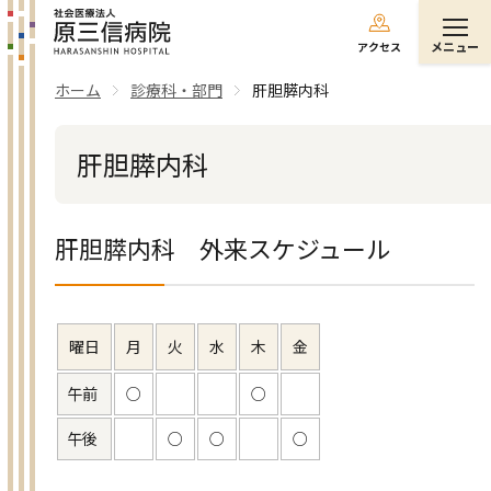
メニュー
アクセス
ホーム
診療科・部門
肝胆膵内科
肝胆膵内科
肝胆膵内科 外来スケジュール
曜日
月
火
水
木
金
午前
○
○
午後
○
○
○