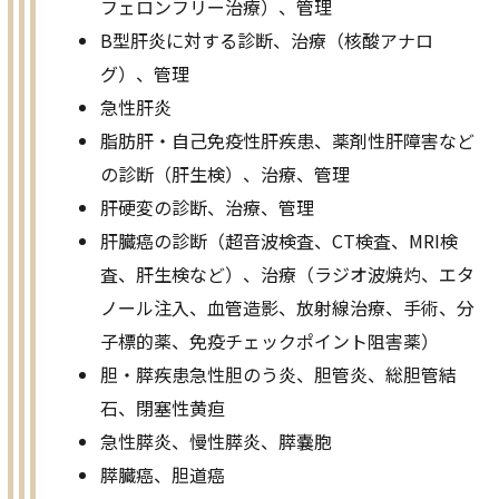
フェロンフリー治療）、管理
B型肝炎に対する診断、治療（核酸アナロ
グ）、管理
急性肝炎
脂肪肝・自己免疫性肝疾患、薬剤性肝障害など
の診断（肝生検）、治療、管理
肝硬変の診断、治療、管理
肝臓癌の診断（超音波検査、CT検査、MRI検
査、肝生検など）、治療（ラジオ波焼灼、エタ
ノール注入、血管造影、放射線治療、手術、分
子標的薬、免疫チェックポイント阻害薬）
胆・膵疾患急性胆のう炎、胆管炎、総胆管結
石、閉塞性黄疸
急性膵炎、慢性膵炎、膵嚢胞
膵臓癌、胆道癌